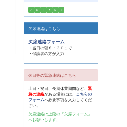
7
4
1
7
6
8
欠席連絡はこちら
欠席連絡フォーム
・当日の朝８：３０まで
・保護者の方が入力
休日等の緊急連絡はこちら
土日・祝日、長期休業期間など、
緊
急の連絡
がある場合には、
こちらの
フォーム
へ必要事項を入力してくだ
さい。
欠席連絡は上段の『欠席フォーム』
へお願いします。